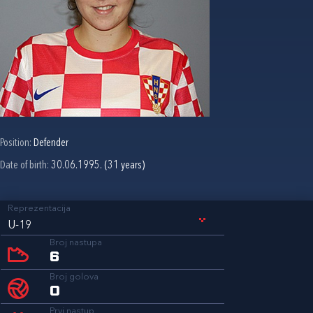
Position:
Defender
Date of birth:
30.06.1995. (31 years)
Reprezentacija
U-19
Broj nastupa
6
Broj golova
0
Prvi nastup