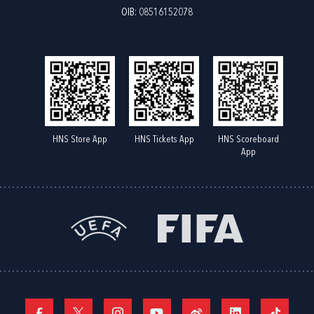
OIB: 08516152078
HNS Store App
HNS Tickets App
HNS Scoreboard
App