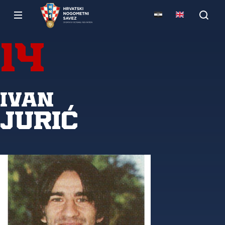
14
Ivan
Jurić