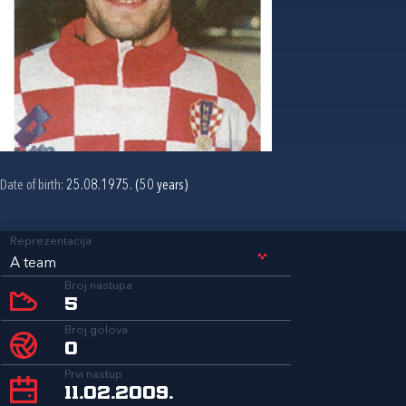
Date of birth:
25.08.1975. (50 years)
Reprezentacija
A team
Broj nastupa
5
Broj golova
0
Prvi nastup
11.02.2009.