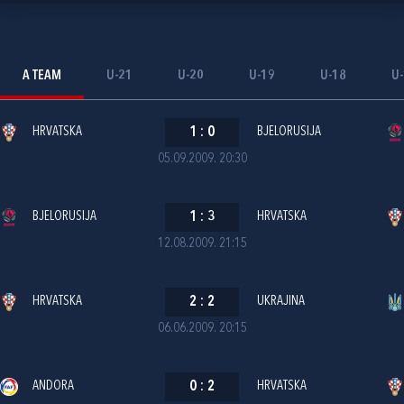
A TEAM
U-21
U-20
U-19
U-18
U
HRVATSKA
1
:
0
BJELORUSIJA
05.09.2009. 20:30
BJELORUSIJA
1
:
3
HRVATSKA
12.08.2009. 21:15
HRVATSKA
2
:
2
UKRAJINA
06.06.2009. 20:15
ANDORA
0
:
2
HRVATSKA