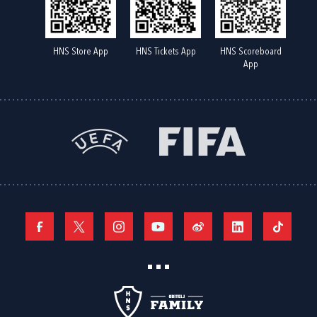
HNS Store App
HNS Tickets App
HNS Scoreboard
App