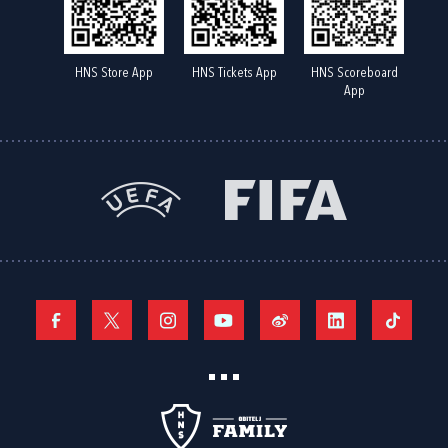
HNS Store App
HNS Tickets App
HNS Scoreboard
App