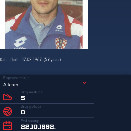
Date of birth:
07.02.1967. (59 years)
Reprezentacija
A team
Broj nastupa
5
Broj golova
0
Prvi nastup
22.10.1992.