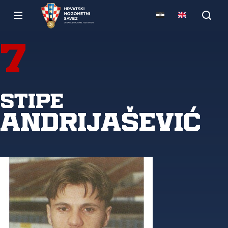
7
Stipe
Andrijašević