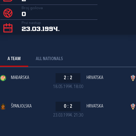
Broj golova
0
Prvi nastup
23.03.1994.
A TEAM
ALL NATIONALS
MAĐARSKA
2
:
2
HRVATSKA
18.05.1994. 18:00
ŠPANJOLSKA
0
:
2
HRVATSKA
23.03.1994. 21:30