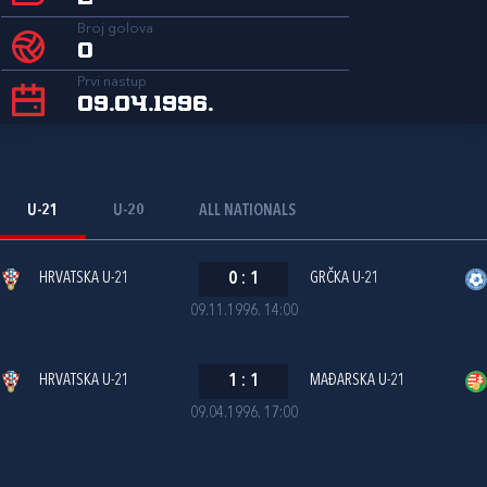
Broj golova
0
Prvi nastup
09.04.1996.
U-21
U-20
ALL NATIONALS
HRVATSKA U-21
0
:
1
GRČKA U-21
09.11.1996. 14:00
HRVATSKA U-21
1
:
1
MAĐARSKA U-21
09.04.1996. 17:00