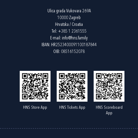
Ulica grada Vukovara 269A
10000 Zagreb
Hrvatska / Croatia
Tel:
+385 1 2361555
E-mail:
info@hns.family
IBAN: HR2523400091100187844
OIB: 08516152078
HNS Store App
HNS Tickets App
HNS Scoreboard
App