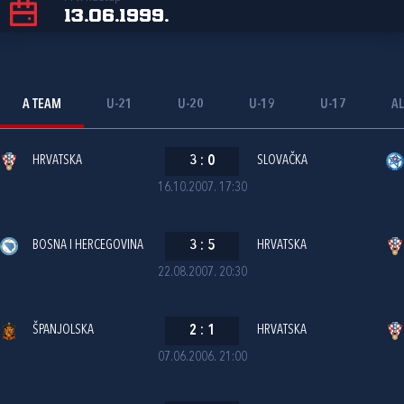
13.06.1999.
A TEAM
U-21
U-20
U-19
U-17
AL
HRVATSKA
3
:
0
SLOVAČKA
16.10.2007. 17:30
BOSNA I HERCEGOVINA
3
:
5
HRVATSKA
22.08.2007. 20:30
ŠPANJOLSKA
2
:
1
HRVATSKA
07.06.2006. 21:00