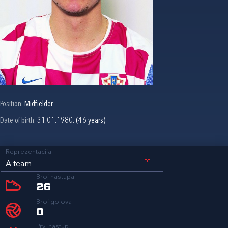
Position:
Midfielder
Date of birth:
31.01.1980. (46 years)
Reprezentacija
A team
Broj nastupa
26
Broj golova
0
Prvi nastup