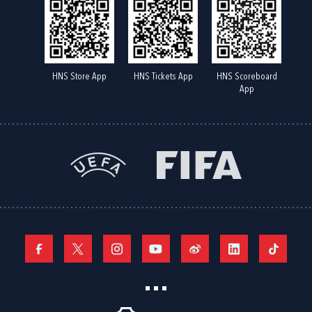
HNS Store App
HNS Tickets App
HNS Scoreboard
App