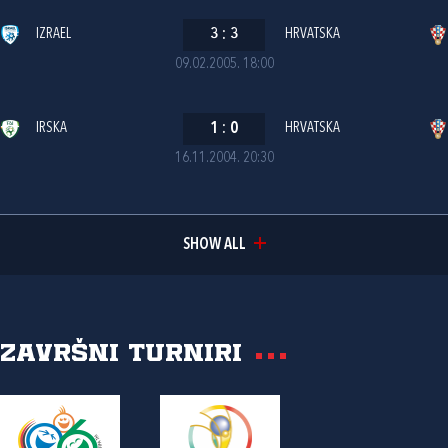
IZRAEL
3
:
3
HRVATSKA
09.02.2005. 18:00
IRSKA
1
:
0
HRVATSKA
16.11.2004. 20:30
SHOW ALL
Završni turniri