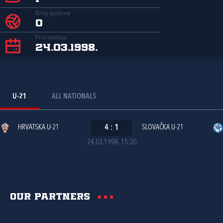
Broj golova
0
Prvi nastup
24.03.1998.
U-21
ALL NATIONALS
HRVATSKA U-21
4
:
1
SLOVAČKA U-21
24.03.1998. 15:30
Our partners