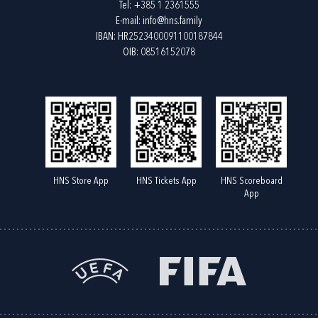
Tel:
+385 1 2361555
E-mail:
info@hns.family
IBAN: HR2523400091100187844
OIB: 08516152078
HNS Store App
HNS Tickets App
HNS Scoreboard
App