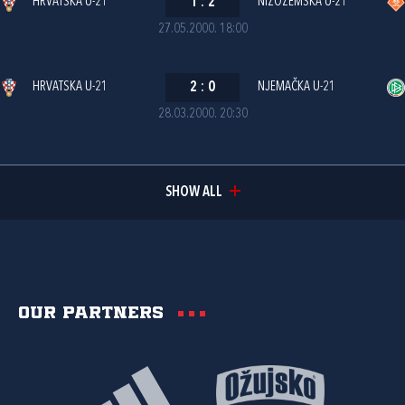
HRVATSKA U-21
1
:
2
NIZOZEMSKA U-21
27.05.2000. 18:00
HRVATSKA U-21
2
:
0
NJEMAČKA U-21
28.03.2000. 20:30
SHOW ALL
Our partners