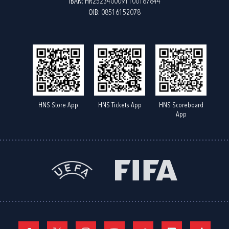
IBAN: HR2523400091100187844
OIB: 08516152078
HNS Store App
HNS Tickets App
HNS Scoreboard
App