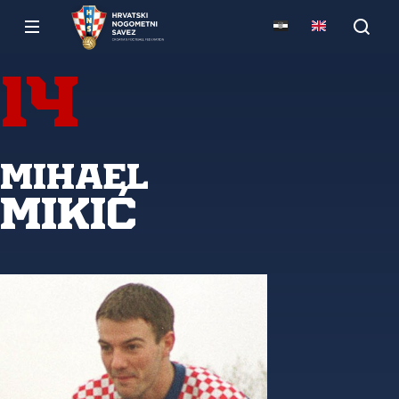
14
Mihael
Mikić