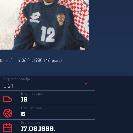
Date of birth:
06.01.1980. (46 years)
Reprezentacija
U-21
Broj nastupa
16
Broj golova
6
Prvi nastup
17.08.1999.