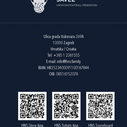
Ulica grada Vukovara 269A
10000 Zagreb
Hrvatska / Croatia
Tel:
+385 1 2361555
E-mail:
info@hns.family
IBAN: HR2523400091100187844
OIB: 08516152078
HNS Store App
HNS Tickets App
HNS Scoreboard