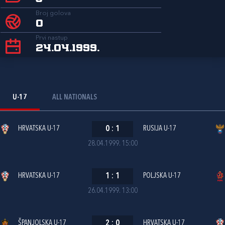
Broj golova
0
Prvi nastup
24.04.1999.
U-17
ALL NATIONALS
HRVATSKA U-17
0
:
1
RUSIJA U-17
28.04.1999. 15:00
HRVATSKA U-17
1
:
1
POLJSKA U-17
26.04.1999. 13:00
ŠPANJOLSKA U-17
2
:
0
HRVATSKA U-17