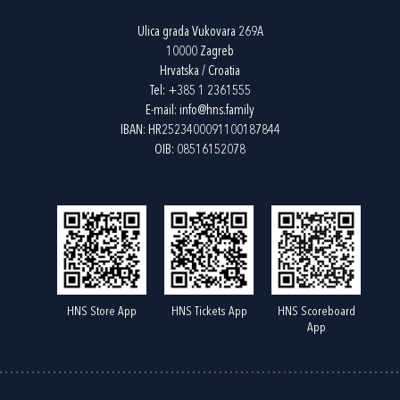
Ulica grada Vukovara 269A
10000 Zagreb
Hrvatska / Croatia
Tel:
+385 1 2361555
E-mail:
info@hns.family
IBAN: HR2523400091100187844
OIB: 08516152078
HNS Store App
HNS Tickets App
HNS Scoreboard
App