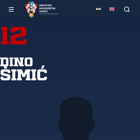
12
Dino
Šimić