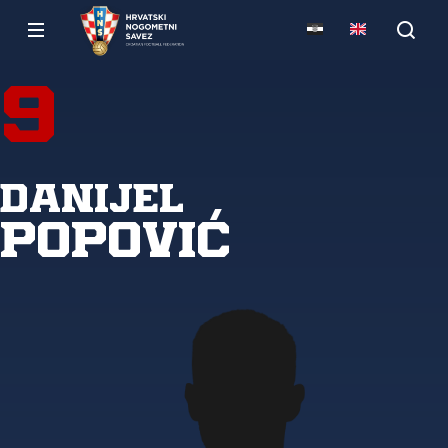
9
Danijel
Popović