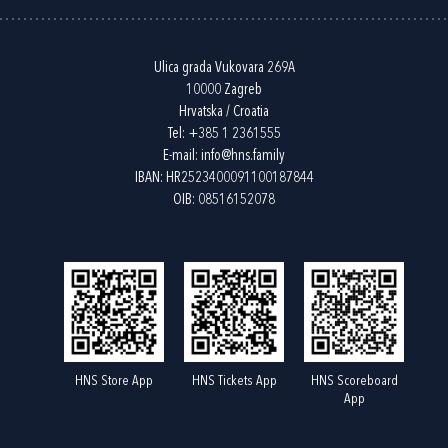
Ulica grada Vukovara 269A
10000 Zagreb
Hrvatska / Croatia
Tel:
+385 1 2361555
E-mail:
info@hns.family
IBAN: HR2523400091100187844
OIB: 08516152078
HNS Store App
HNS Tickets App
HNS Scoreboard
App