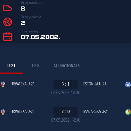
Broj nastupa
2
Broj golova
2
Prvi nastup
07.05.2002.
U-21
U-20
ALL NATIONALS
HRVATSKA U-21
3
:
1
ESTONIJA U-21
06.09.2002. 16:30
HRVATSKA U-21
2
:
0
MAĐARSKA U-21
07.05.2002. 16:30