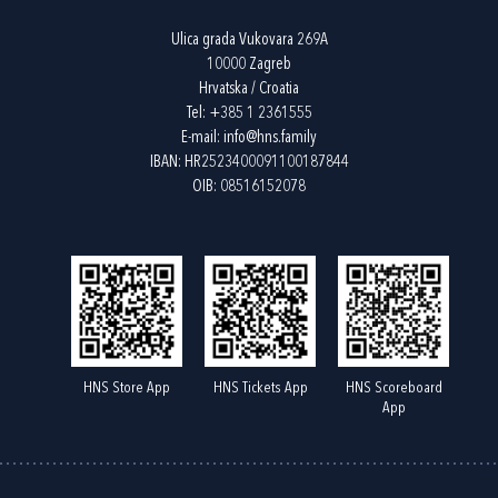
Ulica grada Vukovara 269A
10000 Zagreb
Hrvatska / Croatia
Tel:
+385 1 2361555
E-mail:
info@hns.family
IBAN: HR2523400091100187844
OIB: 08516152078
HNS Store App
HNS Tickets App
HNS Scoreboard
App