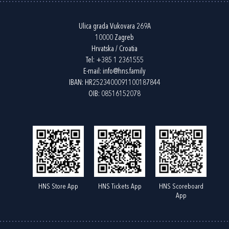
Ulica grada Vukovara 269A
10000 Zagreb
Hrvatska / Croatia
Tel:
+385 1 2361555
E-mail:
info@hns.family
IBAN: HR2523400091100187844
OIB: 08516152078
HNS Store App
HNS Tickets App
HNS Scoreboard
App