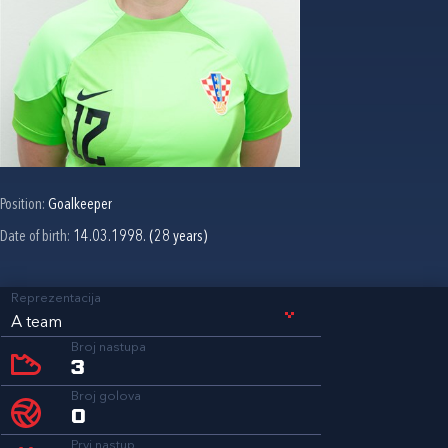
Position:
Goalkeeper
Date of birth:
14.03.1998. (28 years)
Reprezentacija
A team
Broj nastupa
3
Broj golova
0
Prvi nastup