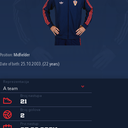
Position:
Midfielder
Date of birth:
25.10.2003. (22 years)
Reprezentacija
A team
Broj nastupa
21
Broj golova
2
Prvi nastup