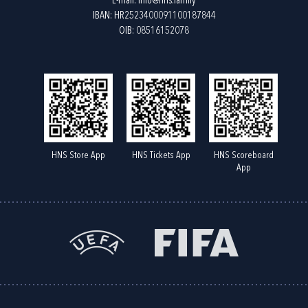
E-mail:
info@hns.family
IBAN: HR2523400091100187844
OIB: 08516152078
HNS Store App
HNS Tickets App
HNS Scoreboard
App