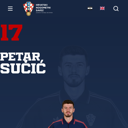
17
Petar
Sučić