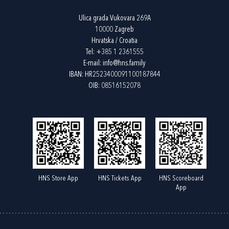
Ulica grada Vukovara 269A
10000 Zagreb
Hrvatska / Croatia
Tel:
+385 1 2361555
E-mail:
info@hns.family
IBAN: HR2523400091100187844
OIB: 08516152078
HNS Store App
HNS Tickets App
HNS Scoreboard
App