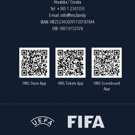
Hrvatska / Croatia
Tel:
+385 1 2361555
E-mail:
info@hns.family
IBAN: HR2523400091100187844
OIB: 08516152078
HNS Store App
HNS Tickets App
HNS Scoreboard
App