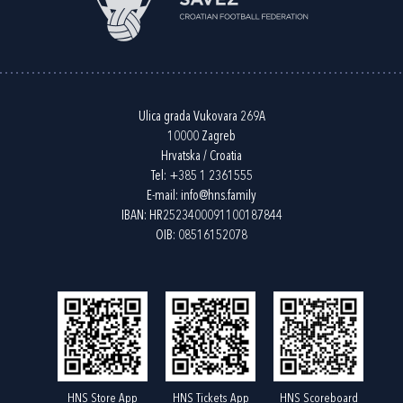
Ulica grada Vukovara 269A
10000 Zagreb
Hrvatska / Croatia
Tel:
+385 1 2361555
E-mail:
info@hns.family
IBAN: HR2523400091100187844
OIB: 08516152078
HNS Store App
HNS Tickets App
HNS Scoreboard