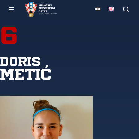
6
Doris
Metić