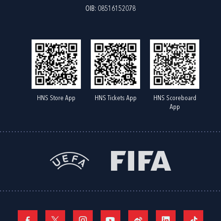
OIB: 08516152078
HNS Store App
HNS Tickets App
HNS Scoreboard
App