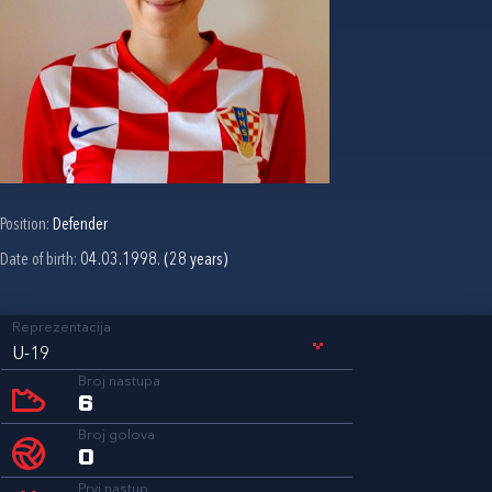
Position:
Defender
Date of birth:
04.03.1998. (28 years)
Reprezentacija
U-19
Broj nastupa
6
Broj golova
0
Prvi nastup