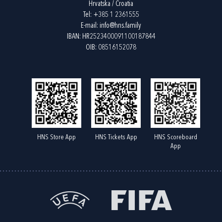
Hrvatska / Croatia
Tel:
+385 1 2361555
E-mail:
info@hns.family
IBAN: HR2523400091100187844
OIB: 08516152078
HNS Store App
HNS Tickets App
HNS Scoreboard
App