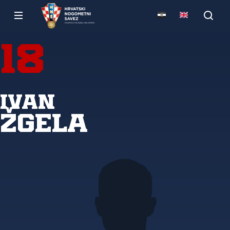
18
Ivan
Žgela