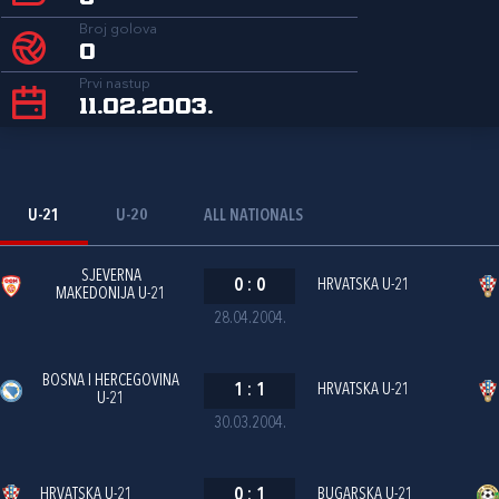
Broj golova
0
Prvi nastup
11.02.2003.
U-21
U-20
ALL NATIONALS
SJEVERNA
0
:
0
HRVATSKA U-21
MAKEDONIJA U-21
28.04.2004.
BOSNA I HERCEGOVINA
1
:
1
HRVATSKA U-21
U-21
30.03.2004.
HRVATSKA U-21
0
:
1
BUGARSKA U-21