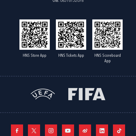
OIB: 08516152078
HNS Store App
HNS Tickets App
HNS Scoreboard
App