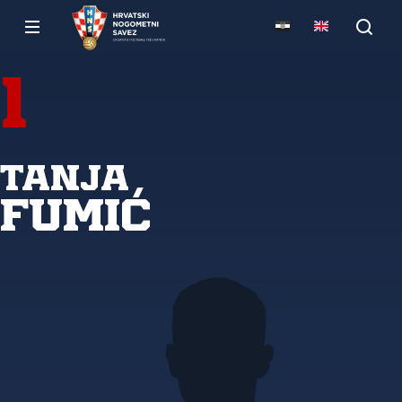
1
Tanja
Fumić