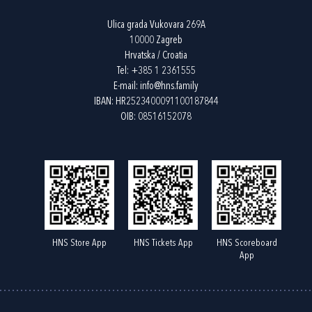
Ulica grada Vukovara 269A
10000 Zagreb
Hrvatska / Croatia
Tel:
+385 1 2361555
E-mail:
info@hns.family
IBAN: HR2523400091100187844
OIB: 08516152078
HNS Store App
HNS Tickets App
HNS Scoreboard
App