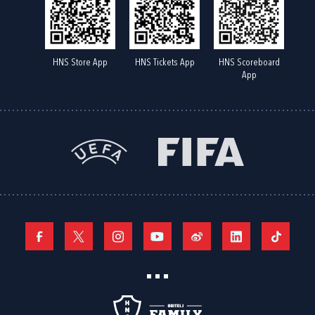
HNS Store App
HNS Tickets App
HNS Scoreboard
App