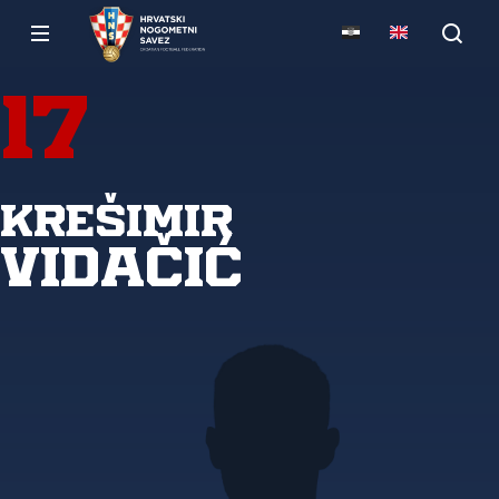
17
Krešimir
Vidačić