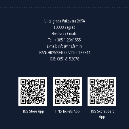
Ulica grada Vukovara 269A
10000 Zagreb
Hrvatska / Croatia
Tel:
+385 1 2361555
E-mail:
info@hns.family
IBAN: HR2523400091100187844
OIB: 08516152078
HNS Store App
HNS Tickets App
HNS Scoreboard
App