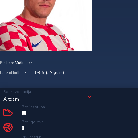
Position:
Midfielder
Date of birth:
14.11.1986. (39 years)
Reprezentacija
A team
Broj nastupa
8
Broj golova
1
Prvi nastup