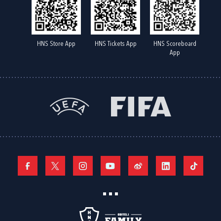
HNS Store App
HNS Tickets App
HNS Scoreboard
App