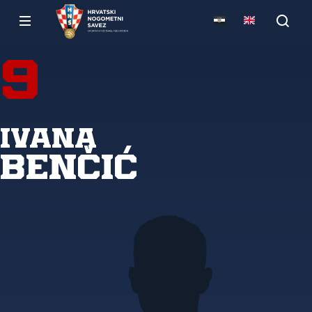
9
Ivana
Benčić