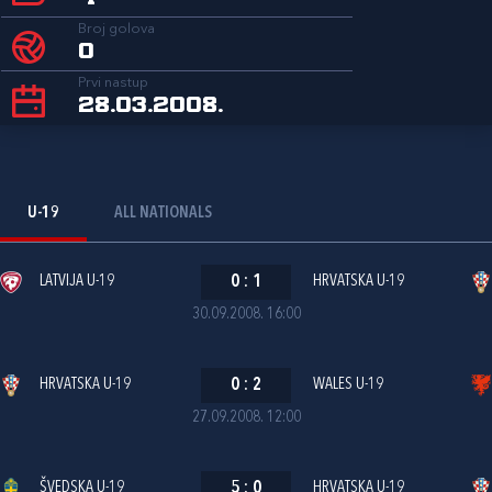
Broj golova
0
Prvi nastup
28.03.2008.
U-19
ALL NATIONALS
LATVIJA U-19
0
:
1
HRVATSKA U-19
30.09.2008. 16:00
HRVATSKA U-19
0
:
2
WALES U-19
27.09.2008. 12:00
ŠVEDSKA U-19
5
:
0
HRVATSKA U-19