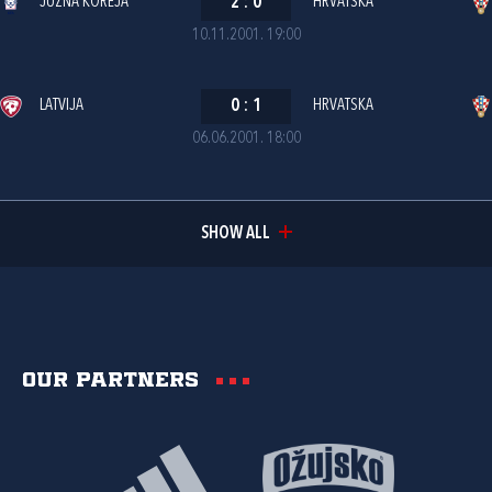
JUŽNA KOREJA
2
:
0
HRVATSKA
10.11.2001. 19:00
LATVIJA
0
:
1
HRVATSKA
06.06.2001. 18:00
SHOW ALL
Our partners