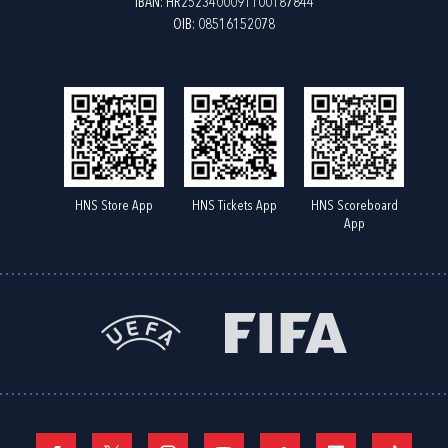
IBAN: HR2523400091100187844
OIB: 08516152078
HNS Store App
HNS Tickets App
HNS Scoreboard
App