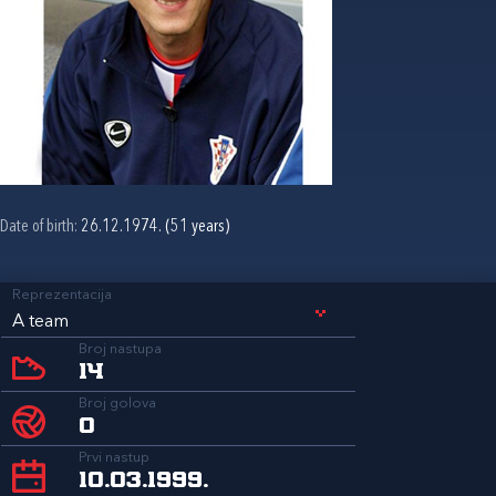
Date of birth:
26.12.1974. (51 years)
Reprezentacija
A team
Broj nastupa
14
Broj golova
0
Prvi nastup
10.03.1999.