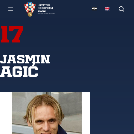
17
Jasmin
Agić