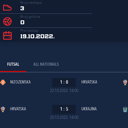
Broj nastupa
3
Broj golova
0
Prvi nastup
19.10.2022.
FUTSAL
ALL NATIONALS
NIZOZEMSKA
1
:
0
HRVATSKA
22.10.2022. 16:00
HRVATSKA
1
:
5
UKRAJINA
20.10.2022. 16:00