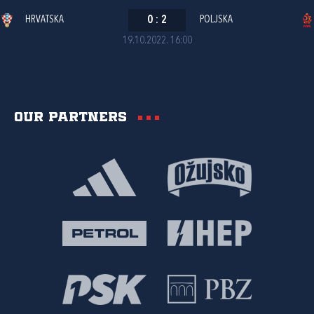
HRVATSKA
0
:
2
POLJSKA
19.10.2022. 16:00
Our partners