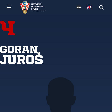
4
Goran
Juroš