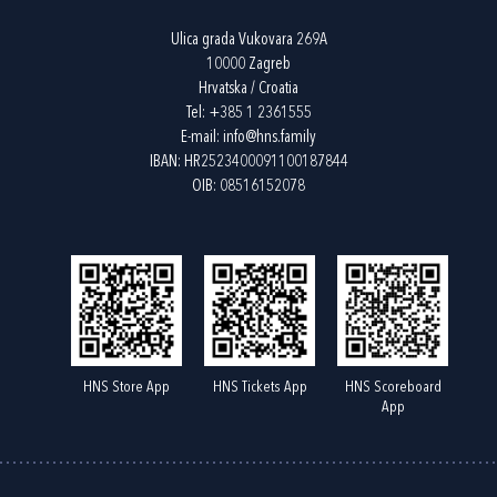
Ulica grada Vukovara 269A
10000 Zagreb
Hrvatska / Croatia
Tel:
+385 1 2361555
E-mail:
info@hns.family
IBAN: HR2523400091100187844
OIB: 08516152078
HNS Store App
HNS Tickets App
HNS Scoreboard
App