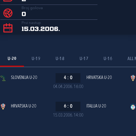
Broj golova
0
Prvi nastup
15.03.2006.
U-20
U-19
U-18
U-17
U-16
ALL 
SLOVENIJA U-20
4
:
0
HRVATSKA U-20
04.04.2006. 16:00
HRVATSKA U-20
6
:
0
ITALIJA U-20
15.03.2006. 14:00