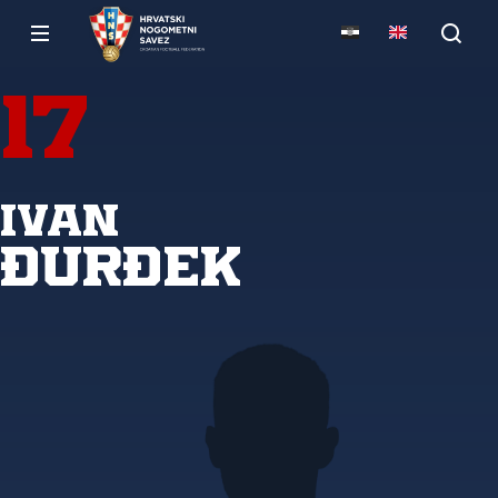
17
Ivan
Đurđek