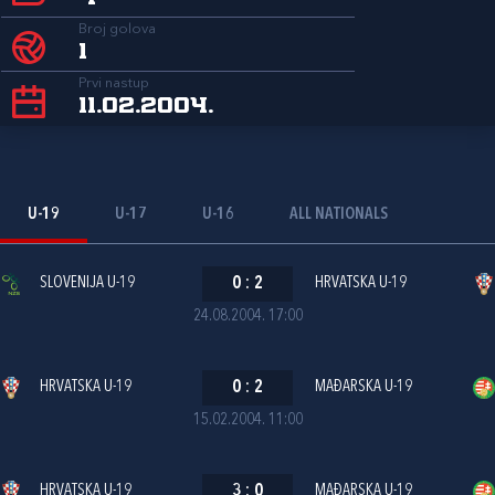
Broj golova
1
Prvi nastup
11.02.2004.
U-19
U-17
U-16
ALL NATIONALS
SLOVENIJA U-19
0
:
2
HRVATSKA U-19
24.08.2004. 17:00
HRVATSKA U-19
0
:
2
MAĐARSKA U-19
15.02.2004. 11:00
HRVATSKA U-19
3
:
0
MAĐARSKA U-19