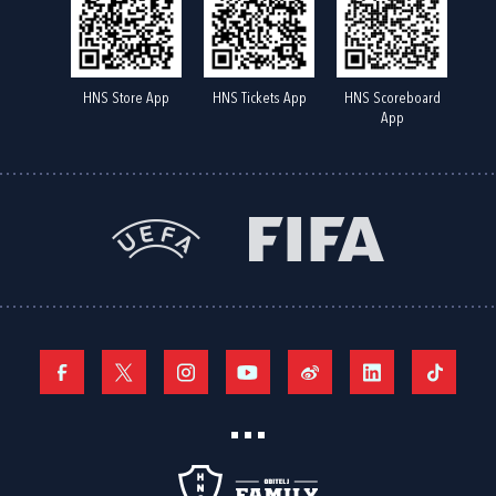
HNS Store App
HNS Tickets App
HNS Scoreboard
App