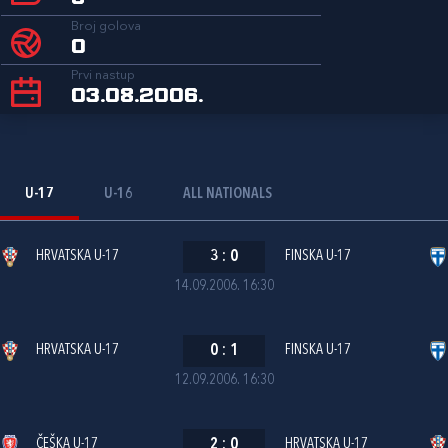
Broj golova
0
Prvi nastup
03.08.2006.
U-17
U-16
ALL NATIONALS
HRVATSKA U-17
3
:
0
FINSKA U-17
14.09.2006. 16:30
HRVATSKA U-17
0
:
1
FINSKA U-17
12.09.2006. 16:30
ČEŠKA U-17
2
:
0
HRVATSKA U-17