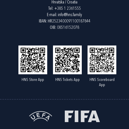
Hrvatska / Croatia
Tel:
+385 1 2361555
E-mail:
info@hns.family
IBAN: HR2523400091100187844
OIB: 08516152078
HNS Store App
HNS Tickets App
HNS Scoreboard
App