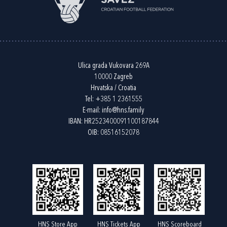
Ulica grada Vukovara 269A
10000 Zagreb
Hrvatska / Croatia
Tel:
+385 1 2361555
E-mail:
info@hns.family
IBAN: HR2523400091100187844
OIB: 08516152078
HNS Store App
HNS Tickets App
HNS Scoreboard