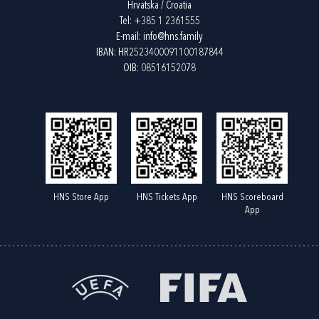
Hrvatska / Croatia
Tel:
+385 1 2361555
E-mail:
info@hns.family
IBAN: HR2523400091100187844
OIB: 08516152078
HNS Store App
HNS Tickets App
HNS Scoreboard
App