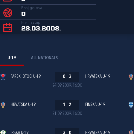
Broj golova
0
Prvi nastup
28.03.2008.
U-19
ALL NATIONALS
FARSKI OTOCI U-19
0
:
3
HRVATSKA U-19
24.09.2009. 16:30
HRVATSKA U-19
1
:
2
FINSKA U-19
21.09.2009. 16:30
IRSKA U-19
3
:
0
HRVATSKA U-19