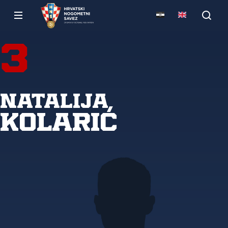
3
Natalija
Kolarić