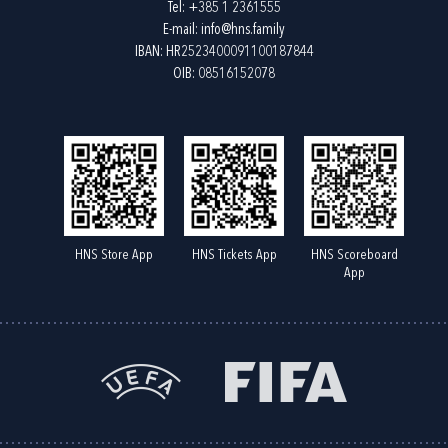
Tel:
+385 1 2361555
E-mail:
info@hns.family
IBAN: HR2523400091100187844
OIB: 08516152078
HNS Store App
HNS Tickets App
HNS Scoreboard
App