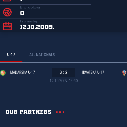
Broj golova
0
Prvi nastup
12.10.2009.
U-17
ALL NATIONALS
MAĐARSKA U-17
3
:
2
HRVATSKA U-17
12.10.2009. 14:30
Our partners