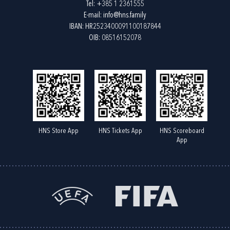
Tel:
+385 1 2361555
E-mail:
info@hns.family
IBAN: HR2523400091100187844
OIB: 08516152078
HNS Store App
HNS Tickets App
HNS Scoreboard
App