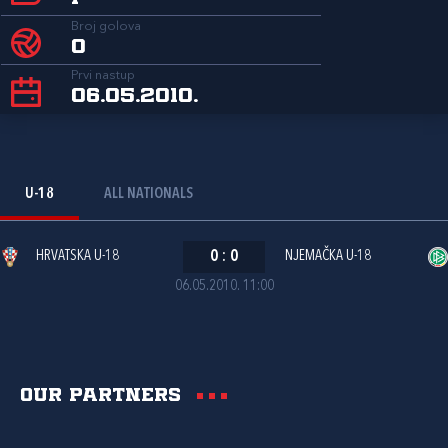
Broj golova
0
Prvi nastup
06.05.2010.
U-18
ALL NATIONALS
HRVATSKA U-18
0
:
0
NJEMAČKA U-18
06.05.2010. 11:00
Our partners