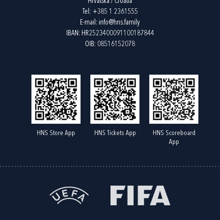
Hrvatska / Croatia
Tel:
+385 1 2361555
E-mail:
info@hns.family
IBAN: HR2523400091100187844
OIB: 08516152078
HNS Store App
HNS Tickets App
HNS Scoreboard
App