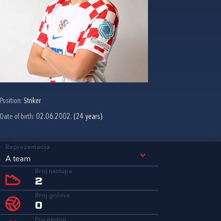
Position:
Striker
Date of birth:
02.06.2002. (24 years)
Reprezentacija
A team
Broj nastupa
2
Broj golova
0
Prvi nastup