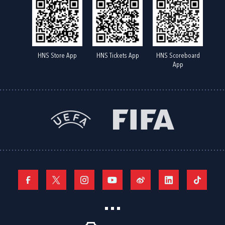
HNS Store App
HNS Tickets App
HNS Scoreboard
App