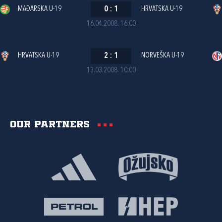
MAĐARSKA U-19
0
:
1
HRVATSKA U-19
16.04.2008. 16:00
HRVATSKA U-19
2
:
1
NORVEŠKA U-19
13.03.2008. 10:00
Our partners