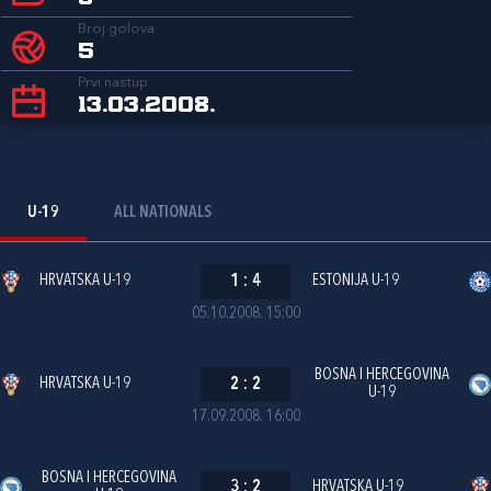
Broj golova
5
Prvi nastup
13.03.2008.
U-19
ALL NATIONALS
HRVATSKA U-19
1
:
4
ESTONIJA U-19
05.10.2008. 15:00
BOSNA I HERCEGOVINA
HRVATSKA U-19
2
:
2
U-19
17.09.2008. 16:00
BOSNA I HERCEGOVINA
3
:
2
HRVATSKA U-19