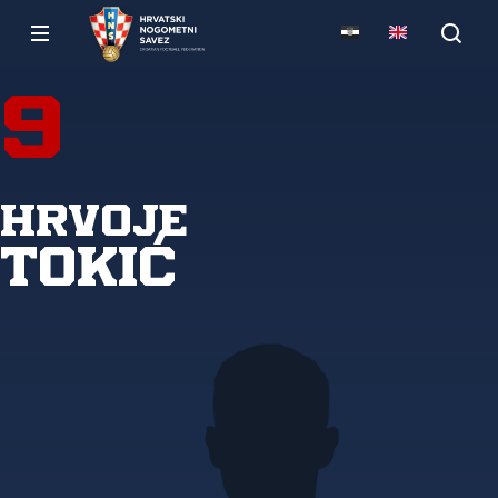
9
Hrvoje
Tokić