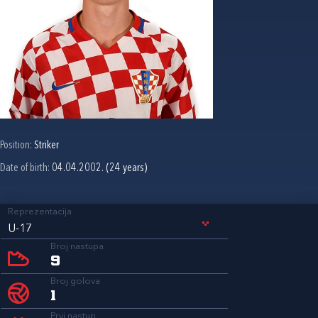
Position:
Striker
Date of birth:
04.04.2002. (24 years)
Reprezentacija
U-17
Broj nastupa
9
Broj golova
1
Prvi nastup