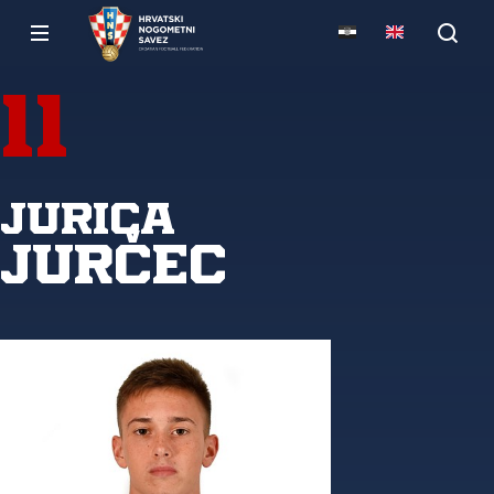
11
Jurica
Jurčec