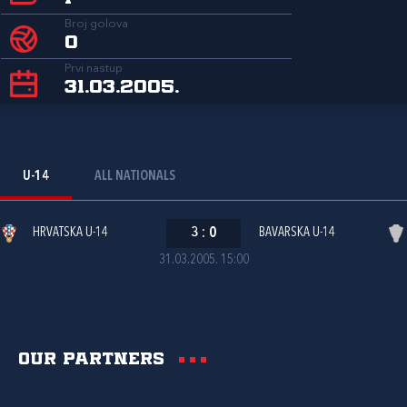
Broj golova
0
Prvi nastup
31.03.2005.
U-14
ALL NATIONALS
HRVATSKA U-14
3
:
0
BAVARSKA U-14
31.03.2005. 15:00
Our partners