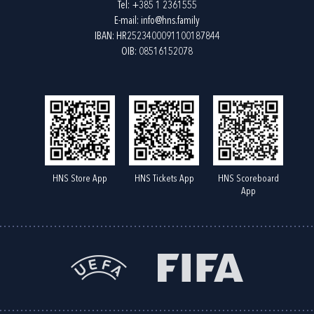
Tel:
+385 1 2361555
E-mail:
info@hns.family
IBAN: HR2523400091100187844
OIB: 08516152078
HNS Store App
HNS Tickets App
HNS Scoreboard
App