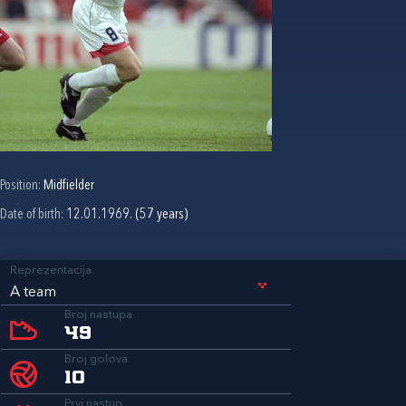
Position:
Midfielder
Date of birth:
12.01.1969. (57 years)
Reprezentacija
A team
Broj nastupa
49
Broj golova
10
Prvi nastup