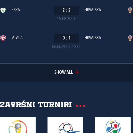
IRSKA
2
:
2
HRVATSKA
15.08.2001.
LATVIJA
0
:
1
HRVATSKA
06.06.2001. 18:00
SHOW ALL
Završni turniri