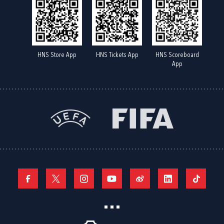
HNS Store App
HNS Tickets App
HNS Scoreboard
App