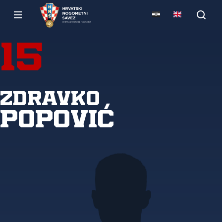
15
Zdravko
Popović