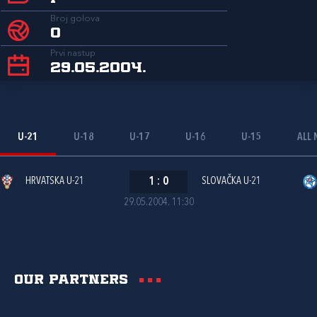
Broj golova
0
Prvi nastup
29.05.2004.
U-21
U-18
U-17
U-16
U-15
ALL 
HRVATSKA U-21
1
:
0
SLOVAČKA U-21
29.05.2004. 11:30
Our partners