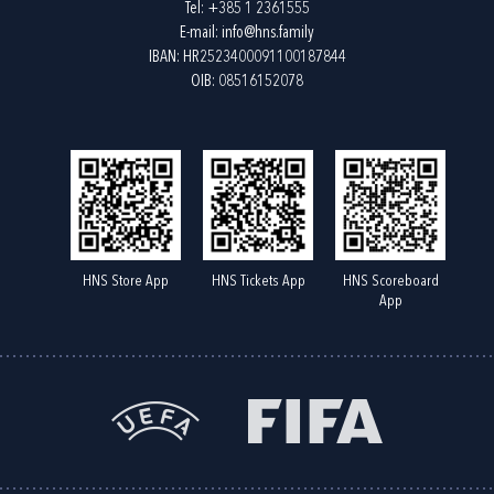
Tel:
+385 1 2361555
E-mail:
info@hns.family
IBAN: HR2523400091100187844
OIB: 08516152078
HNS Store App
HNS Tickets App
HNS Scoreboard
App