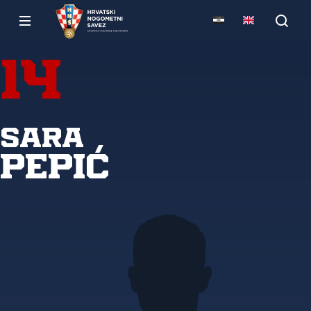
14
Sara
Pepić