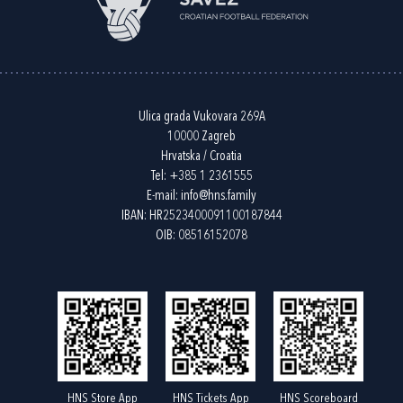
Ulica grada Vukovara 269A
10000 Zagreb
Hrvatska / Croatia
Tel:
+385 1 2361555
E-mail:
info@hns.family
IBAN: HR2523400091100187844
OIB: 08516152078
HNS Store App
HNS Tickets App
HNS Scoreboard