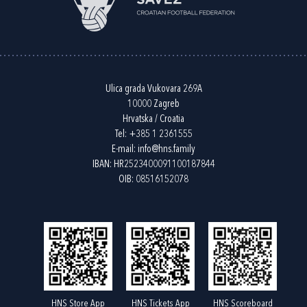
Ulica grada Vukovara 269A
10000 Zagreb
Hrvatska / Croatia
Tel:
+385 1 2361555
E-mail:
info@hns.family
IBAN: HR2523400091100187844
OIB: 08516152078
HNS Store App
HNS Tickets App
HNS Scoreboard