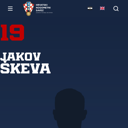
19
Jakov
Škeva