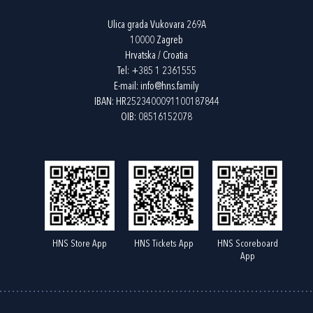
Ulica grada Vukovara 269A
10000 Zagreb
Hrvatska / Croatia
Tel:
+385 1 2361555
E-mail:
info@hns.family
IBAN: HR2523400091100187844
OIB: 08516152078
HNS Store App
HNS Tickets App
HNS Scoreboard
App