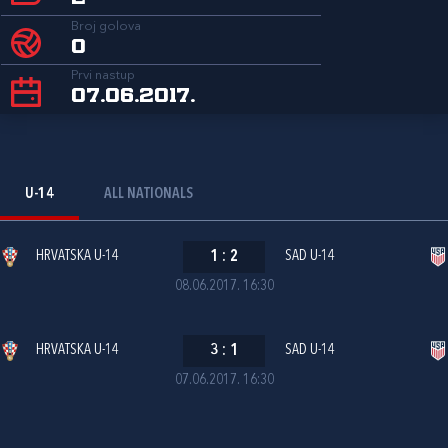
Broj golova
0
Prvi nastup
07.06.2017.
U-14
ALL NATIONALS
HRVATSKA U-14
1
:
2
SAD U-14
08.06.2017. 16:30
HRVATSKA U-14
3
:
1
SAD U-14
07.06.2017. 16:30