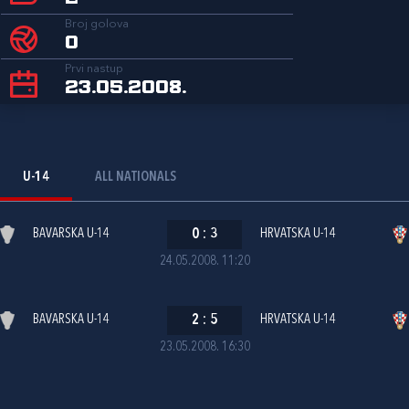
Broj golova
0
Prvi nastup
23.05.2008.
U-14
ALL NATIONALS
BAVARSKA U-14
0
:
3
HRVATSKA U-14
24.05.2008. 11:20
BAVARSKA U-14
2
:
5
HRVATSKA U-14
23.05.2008. 16:30