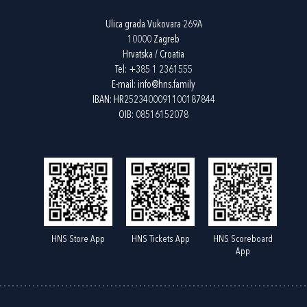
Ulica grada Vukovara 269A
10000 Zagreb
Hrvatska / Croatia
Tel:
+385 1 2361555
E-mail:
info@hns.family
IBAN: HR2523400091100187844
OIB: 08516152078
HNS Store App
HNS Tickets App
HNS Scoreboard
App