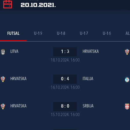
20.10.2021.
FUTSAL
U-19
U-18
U-17
U-16
AL
LITVA
1
:
3
HRVATSKA
18.10.2024. 16:00
HRVATSKA
0
:
4
ITALIJA
16.10.2024. 16:00
HRVATSKA
8
:
0
SRBIJA
15.10.2024. 16:00