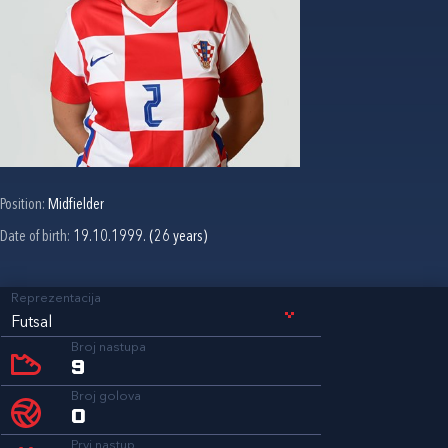
Position:
Midfielder
Date of birth:
19.10.1999. (26 years)
Reprezentacija
Futsal
Broj nastupa
9
Broj golova
0
Prvi nastup