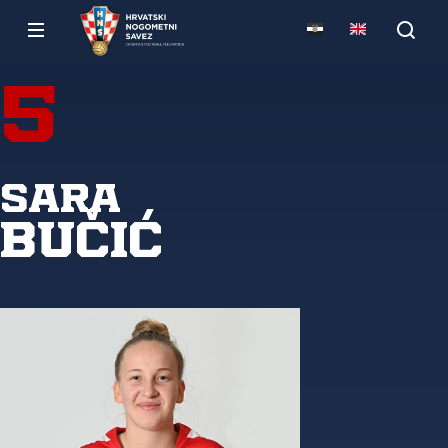
5
Sara
Bučić