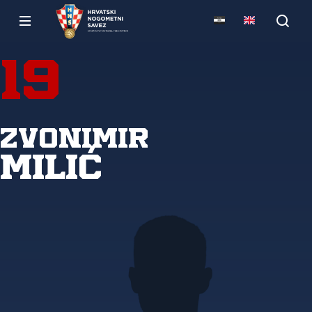
19
Zvonimir
Milić