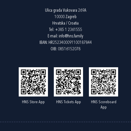
Ulica grada Vukovara 269A
10000 Zagreb
Hrvatska / Croatia
Tel:
+385 1 2361555
E-mail:
info@hns.family
IBAN: HR2523400091100187844
OIB: 08516152078
HNS Store App
HNS Tickets App
HNS Scoreboard
App