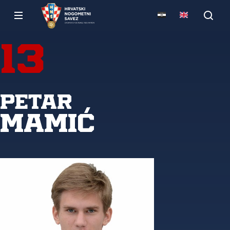
13
Petar
Mamić