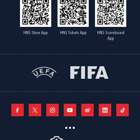
HNS Store App
HNS Tickets App
HNS Scoreboard
App