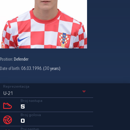
Position:
Defender
Date of birth:
06.03.1996. (30 years)
Reprezentacija
U-21
Broj nastupa
5
Broj golova
0
Prvi nastup