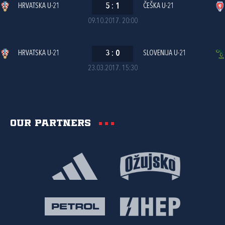
HRVATSKA U-21
5
:
1
ČEŠKA U-21
09.10.2017. 20:00
HRVATSKA U-21
3
:
0
SLOVENIJA U-21
23.03.2017. 15:30
Our partners