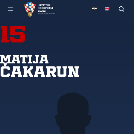
15
Matija
Čakarun