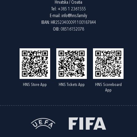
Hrvatska / Croatia
Tel:
+385 1 2361555
E-mail:
info@hns.family
IBAN: HR2523400091100187844
OIB: 08516152078
HNS Store App
HNS Tickets App
HNS Scoreboard
App