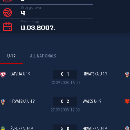
Broj golova
4
Prvi nastup
11.03.2007.
U-19
ALL NATIONALS
LATVIJA U-19
0
:
1
HRVATSKA U-19
30.09.2008. 16:00
HRVATSKA U-19
0
:
2
WALES U-19
27.09.2008. 12:00
ŠVEDSKA U-19
5
:
0
HRVATSKA U-19