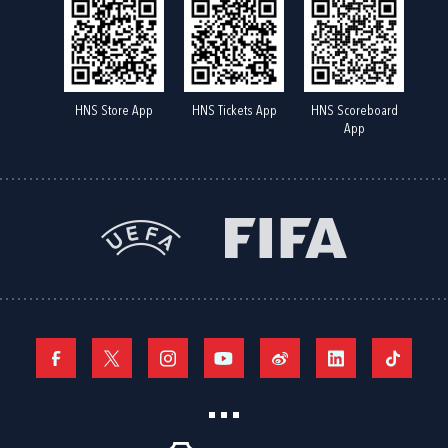
HNS Store App
HNS Tickets App
HNS Scoreboard
App