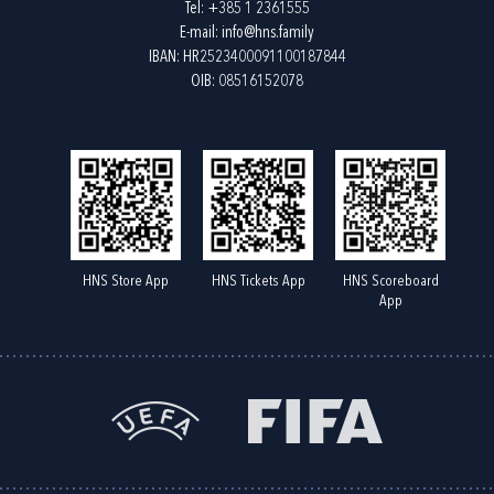
Tel:
+385 1 2361555
E-mail:
info@hns.family
IBAN: HR2523400091100187844
OIB: 08516152078
HNS Store App
HNS Tickets App
HNS Scoreboard
App