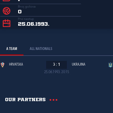
Broj golova
0
Prvi nastup
25.06.1993.
A TEAM
ALL NATIONALS
HRVATSKA
3
:
1
UKRAJINA
25.06.1993. 20:15
Our partners