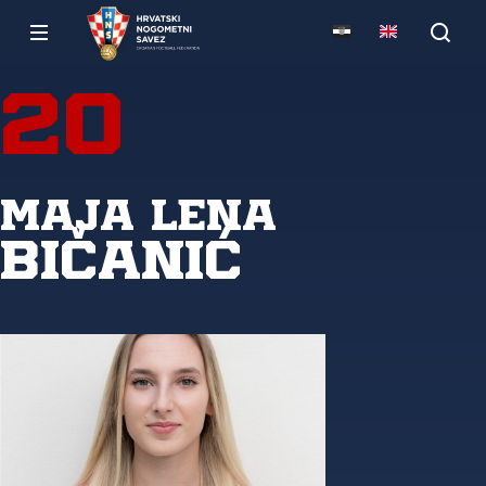
20
Maja Lena
Bičanić