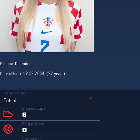
Position:
Defender
Date of birth:
19.02.2004. (22 years)
Reprezentacija
Futsal
Broj nastupa
6
Broj golova
0
Prvi nastup