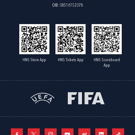
OIB: 08516152078
HNS Store App
HNS Tickets App
HNS Scoreboard
App